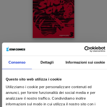
SIN CITY n. 3
VARIANT EDITION - UN'ABBUFFATA DI MORTE
15/07/2025
Consenso
Dettagli
Informazioni sui cookie
€ 24,90
Questo sito web utilizza i cookie
Utilizziamo i cookie per personalizzare contenuti ed
annunci, per fornire funzionalità dei social media e per
analizzare il nostro traffico. Condividiamo inoltre
informazioni sul modo in cui utilizza il nostro sito con i