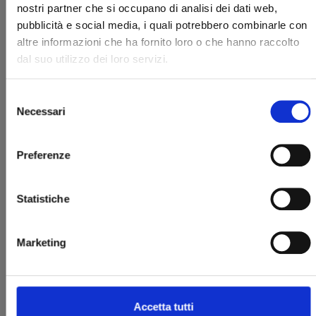
nostri partner che si occupano di analisi dei dati web,
pubblicità e social media, i quali potrebbero combinarle con
altre informazioni che ha fornito loro o che hanno raccolto
dal suo utilizzo dei loro servizi.
Selezione
Necessari
del
consenso
SIN CITY n. 3
Preferenze
REGULAR EDITION - UN'ABBUFFATA DI MORTE
15/07/2025
Statistiche
€ 19,90
Marketing
Accetta tutti