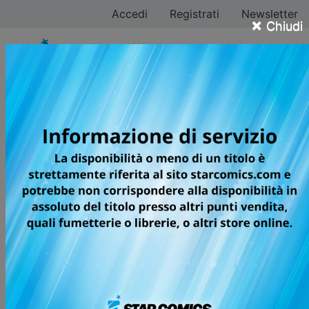
Accedi
Registrati
Newsletter
×
Chiudi
Frank Miller
Tutti i fumetti