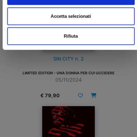
Accetta selezionati
Rifiuta
SIN CITY n. 2
LIMITED EDITION - UNA DONNA PER CUI UCCIDERE
05/11/2024
€ 79,90