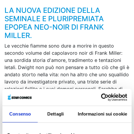
LA NUOVA EDIZIONE DELLA
SEMINALE E PLURIPREMIATA
EPOPEA NEO-NOIR DI FRANK
MILLER.
Le vecchie fiamme sono dure a morire in questo
secondo volume del capolavoro noir di Frank Miller:
una sordida storia d'amore, tradimento e tentazioni
letali. Dwight non può non pensare a tutto ciò che gli è
andato storto nella vita: non ha altro che uno squallido
lavoro da investigatore privato, una triste serie di
relazioni fallite e i suoi demoni personali. Farebbe di
tutto per l'occasione di ricominciare da capo, di uscire
dall'inferno grigio e insensibile che è la sua vita.
Darebbe qualunque cosa per lasciarsi andare e sentire
Consenso
Dettagli
Informazioni sui cookie
il fuoco della vita ancora una volta. Ma non può
permettersi di perdere il controllo e fare uscire il
mostro dentro di sé... Finché, un giorno, Ava lo chiama.