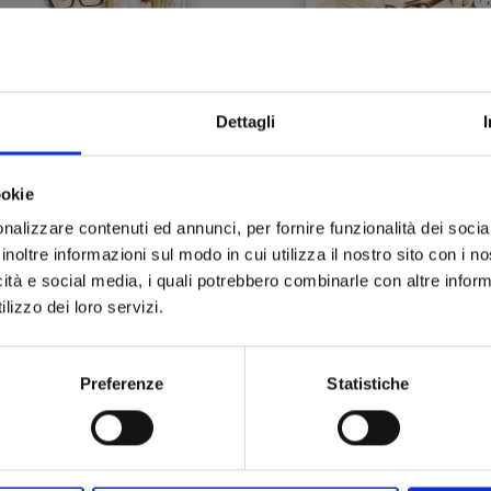
Dettagli
ookie
nalizzare contenuti ed annunci, per fornire funzionalità dei socia
LIVING-ROOM
LIVING-ROOM
inoltre informazioni sul modo in cui utilizza il nostro sito con i 
MATSUNAGA-SAN n. 10
MATSUNAGA-SAN n. 
icità e social media, i quali potrebbero combinarle con altre inform
lizzo dei loro servizi.
23/11/2022
24/08/2022
 5,90
€ 5,90
Preferenze
Statistiche