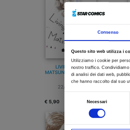
Consenso
Questo sito web utilizza i c
Utilizziamo i cookie per perso
LIVING-ROOM
nostro traffico. Condividiamo 
MATSUNAGA-SAN n. 11
di analisi dei dati web, pubbl
che hanno raccolto dal suo uti
22/02/2023
Selezione
€ 5,90
€
Necessari
del
consenso