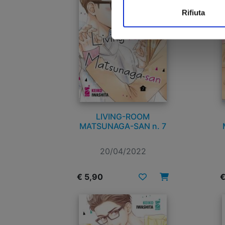
Rifiuta
LIVING-ROOM
MATSUNAGA-SAN n. 7
20/04/2022
€ 5,90
€