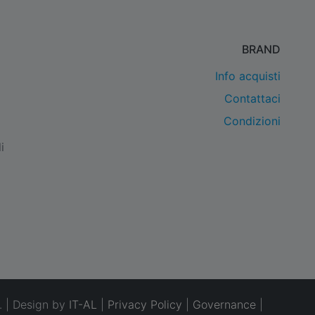
BRAND
Info acquisti
Contattaci
Condizioni
i
. | Design by
IT-AL
|
Privacy Policy
|
Governance
|