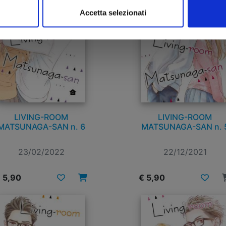
Accetta selezionati
LIVING-ROOM
LIVING-ROOM
MATSUNAGA-SAN n. 6
MATSUNAGA-SAN n. 
23/02/2022
22/12/2021
 5,90
€ 5,90