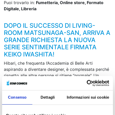
Puoi trovarlo in:
Fumetteria, Online store, Formato
Digitale, Libreria
DOPO IL SUCCESSO DI LIVING-
ROOM MATSUNAGA-SAN, ARRIVA A
GRANDE RICHIESTA LA NUOVA
SERIE SENTIMENTALE FIRMATA
KEIKO IWASHITA!
Hibari, che frequenta l’Accademia di Belle Arti
aspirando a diventare designer, è complessata perché
rispetto alle altre persone si ritiene “normale”. Un
giorno, nel locale di ramen in cui lavora incontra Gaku,
un ragazzo estroverso che canta in una band e
frequenta il suo stesso dipartimento, e da allora la sua
Consenso
Dettagli
Informazioni sui cookie
vita di studentessa serissima comincia a stravolgersi…
Ha inizio una love story travolgente tra due ragazzi
completamente diversi!