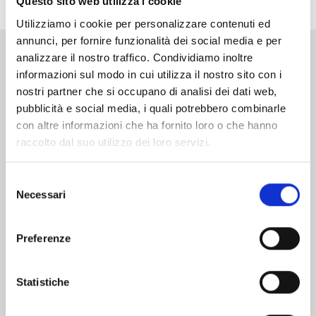
Questo sito web utilizza i cookie
Utilizziamo i cookie per personalizzare contenuti ed
annunci, per fornire funzionalità dei social media e per
analizzare il nostro traffico. Condividiamo inoltre
Altri volumi della serie
informazioni sul modo in cui utilizza il nostro sito con i
nostri partner che si occupano di analisi dei dati web,
pubblicità e social media, i quali potrebbero combinarle
con altre informazioni che ha fornito loro o che hanno
raccolto dal suo utilizzo dei loro servizi.
Selezione
Necessari
del
consenso
Preferenze
Statistiche
CHOKING ON LOVE n. 6