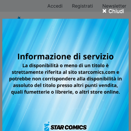
Accedi
Registrati
Newsletter
×
Chiudi
Tutti i fumetti della
categoria Manga /
Shonen
Pagina 5 di 146