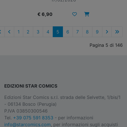
€ 6,90
1
2
3
4
5
6
7
8
9
Pagina 5 di 146
EDIZIONI STAR COMICS
Edizioni Star Comics s.r.l. strada delle Selvette, 1/bis/1
- 06134 Bosco (Perugia)
P.IVA 03850300546
Tel.
+39 075 591 8353
- per informazioni
info@starcomics.com
, per informazioni sugli acquisti