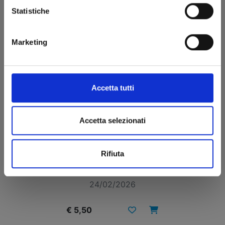
Statistiche
Marketing
Accetta tutti
Accetta selezionati
DEAD ROCK n. 3
Rifiuta
24/02/2026
€ 5,50