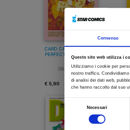
Consenso
CARD CAPTOR SAKURA
D
PERFECT EDITION n. 12
Questo sito web utilizza i c
Utilizziamo i cookie per perso
09/08/2012
nostro traffico. Condividiamo 
di analisi dei dati web, pubbl
€ 5,90
€
che hanno raccolto dal suo uti
Selezione
Necessari
del
consenso