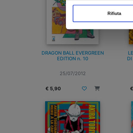
Rifiuta
DRAGON BALL EVERGREEN
L
EDITION n. 10
DI
25/07/2012
€ 5,90
€