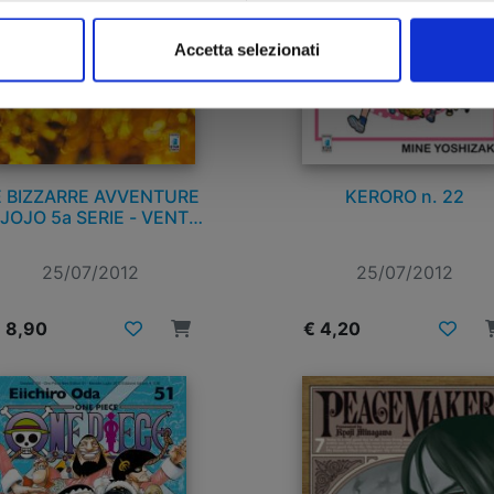
Accetta selezionati
E BIZZARRE AVVENTURE
KERORO n. 22
 JOJO 5a SERIE - VENTO
AUREO n. 1
25/07/2012
25/07/2012
 8,90
€ 4,20