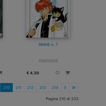
RINNE n. 7
11/07/2012
€ 4,30
210
211
212
213
214
Pagina 210 di 233