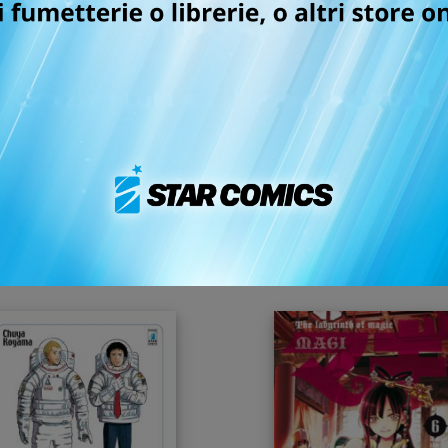
AGON BALL EVERGREEN
LE BIZZARRE AVVENTU
EDITION n. 11
DI JOJO 5a SERIE - VE
AUREO n. 2
23/08/2012
23/08/2012
 5,90
€ 7,90