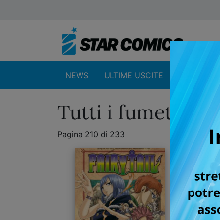
NEWS
ULTIME USCITE
SHOP
Tutti i fumetti de
Pagina 210 di 233