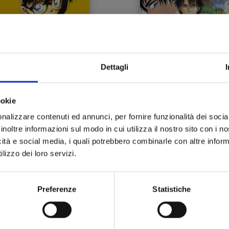
Dettagli
ETECTIVE CONAN n. 74
BEELZEBUB n. 8
ookie
nalizzare contenuti ed annunci, per fornire funzionalità dei socia
09/08/2012
02/08/2012
inoltre informazioni sul modo in cui utilizza il nostro sito con i 
icità e social media, i quali potrebbero combinarle con altre inform
 4,30
€ 4,30
lizzo dei loro servizi.
Preferenze
Statistiche