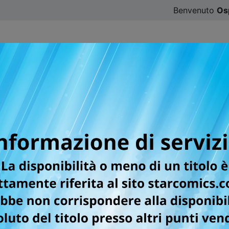
Benvenuto
Os
CATALOGO
SFOGLIA ONLINE
DIGISTAR
#ILOVE
lla categoria Manga