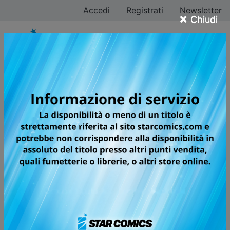
Accedi
Registrati
Newsletter
×
Chiudi
Tutti i fumetti della
categoria Manga
Pagina 211 di 233