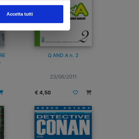
Accetta tutti
RE
Q AND A n. 2
BLE
23/06/2011
€ 4,50