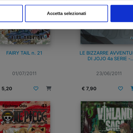
Accetta selezionati
FAIRY TAIL n. 21
LE BIZZARRE AVVENTU
DI JOJO 4a SERIE -
DIAMOND IS UNBREAKA
n. 1
01/07/2011
23/06/2011
 5,20
€ 7,90