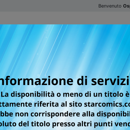
Benvenuto
Os
CATALOGO
SFOGLIA ONLINE
DIGISTAR
#ILOVE
lla categoria Manga