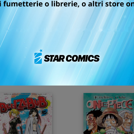
Q AND A n. 3
UCHU KYODAI - FRATEL
NELLO SPAZIO n. 8
22/08/2011
16/08/2011
 4,50
€ 4,90