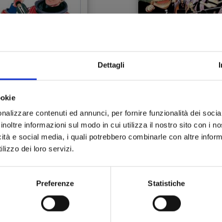
Dettagli
CHU KYODAI - FRATELLI
ONE PIECE NEW EDITION
NELLO SPAZIO n. 7
42
ookie
nalizzare contenuti ed annunci, per fornire funzionalità dei socia
14/07/2011
14/07/2011
inoltre informazioni sul modo in cui utilizza il nostro sito con i 
icità e social media, i quali potrebbero combinarle con altre inform
 4,90
€ 5,90
lizzo dei loro servizi.
Preferenze
Statistiche