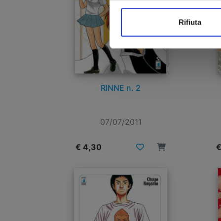
Rifiuta
RINNE n. 2
07/07/2011
€ 4,30
€