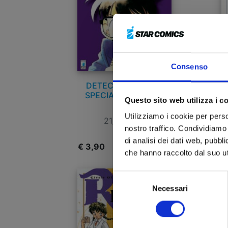
Consenso
DETECTIVE CONAN
U
SPECIAL CASES n. 4
Questo sito web utilizza i c
Utilizziamo i cookie per perso
21/07/2011
nostro traffico. Condividiamo 
di analisi dei dati web, pubbl
€ 3,90
€
che hanno raccolto dal suo uti
Selezione
Necessari
del
consenso