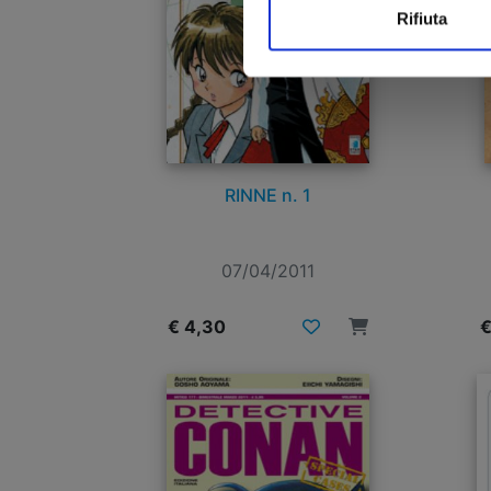
Rifiuta
RINNE n. 1
07/04/2011
€ 4,30
€