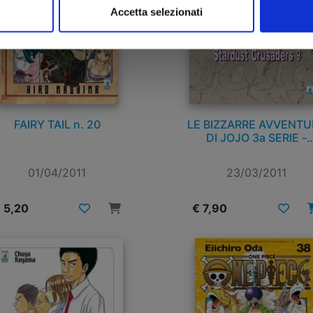
Accetta selezionati
FAIRY TAIL n. 20
LE BIZZARRE AVVENTU
DI JOJO 3a SERIE -
STARDUST CRUSADERS
9
01/04/2011
23/03/2011
 5,20
€ 7,90