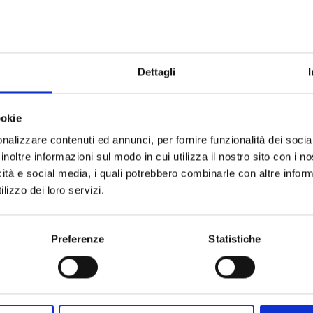
Dettagli
E PIECE NEW EDITION n.
VINLAND SAGA n. 8
ookie
39
nalizzare contenuti ed annunci, per fornire funzionalità dei socia
inoltre informazioni sul modo in cui utilizza il nostro sito con i 
14/04/2011
14/04/2011
icità e social media, i quali potrebbero combinarle con altre inform
lizzo dei loro servizi.
 5,90
€ 6,50
Preferenze
Statistiche