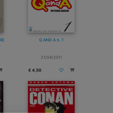
RE
Q AND A n. 1
 n.
21/04/2011
€ 4,50