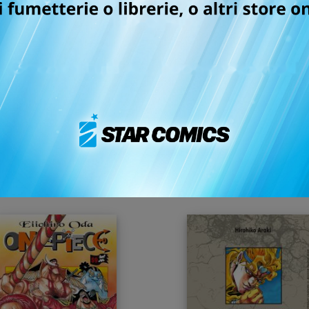
KERORO n. 19
DETECTIVE CONAN
SPECIAL CASES n. 3
25/05/2011
25/05/2011
 4,20
€ 3,90