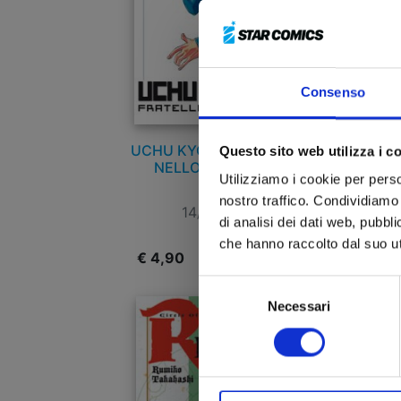
Consenso
UCHU KYODAI - FRATELLI
ON
Questo sito web utilizza i c
NELLO SPAZIO n. 4
Utilizziamo i cookie per perso
nostro traffico. Condividiamo 
14/04/2011
di analisi dei dati web, pubbl
che hanno raccolto dal suo uti
€ 4,90
€
Selezione
Necessari
del
consenso