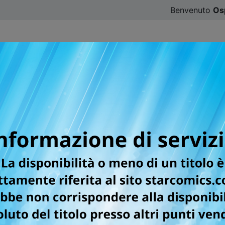
Benvenuto
Os
CATALOGO
SFOGLIA ONLINE
DIGISTAR
#ILOVE
lla categoria Manga