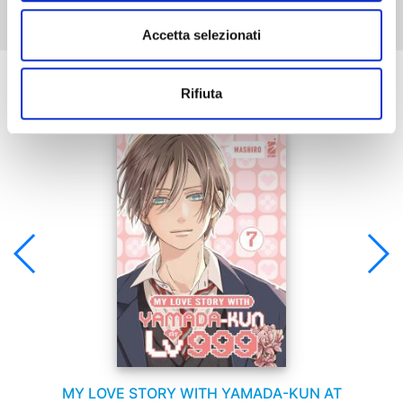
Accetta selezionati
Se ti è piaciuto prova anche:
Rifiuta
MY LOVE STORY WITH YAMADA-KUN AT