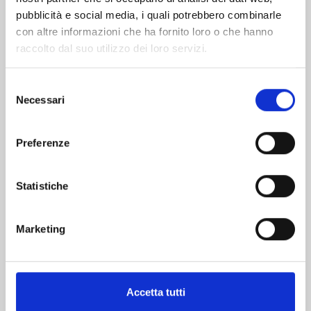
pubblicità e social media, i quali potrebbero combinarle
con altre informazioni che ha fornito loro o che hanno
raccolto dal suo utilizzo dei loro servizi.
Selezione
Necessari
del
consenso
CARD CAPTOR SAKURA CLEAR CARD n. 16
Preferenze
03/12/2024
Statistiche
€ 5,20
Marketing
Mostra tutto
Accetta tutti