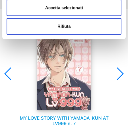
Accetta selezionati
Se ti è piaciuto prova anche:
Rifiuta
MY LOVE STORY WITH YAMADA-KUN AT
LV999 n. 7