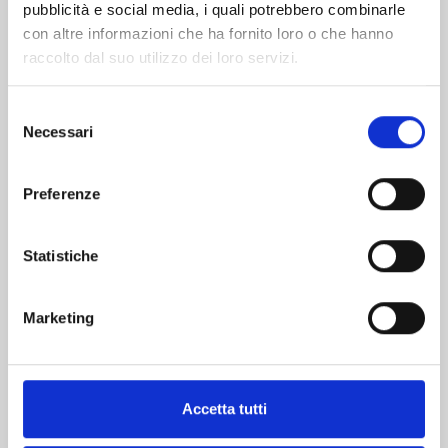
pubblicità e social media, i quali potrebbero combinarle
con altre informazioni che ha fornito loro o che hanno
raccolto dal suo utilizzo dei loro servizi.
Selezione
Necessari
del
CARD CAPTOR SAKURA CLEAR CARD n. 16
consenso
Preferenze
03/12/2024
Statistiche
€ 5,20
Marketing
Mostra tutto
Accetta tutti