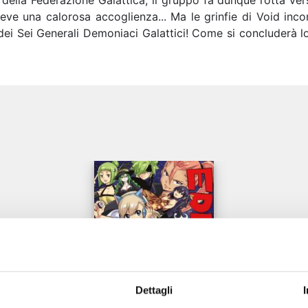
o della Federazione Galattica, il gruppo fa dunque rotta ve
iceve una calorosa accoglienza... Ma le grinfie di Void in
ei Sei Generali Demoniaci Galattici! Come si concluderà lo 
e
Dettagli