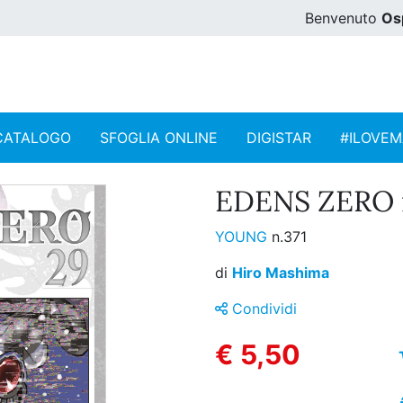
Benvenuto
Os
CATALOGO
SFOGLIA ONLINE
DIGISTAR
#ILOVE
EDENS ZERO n
YOUNG
n.371
di
Hiro Mashima
Condividi
€ 5,50