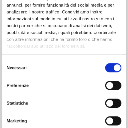
Altri volumi della serie
annunci, per fornire funzionalità dei social media e per
analizzare il nostro traffico. Condividiamo inoltre
informazioni sul modo in cui utilizza il nostro sito con i
nostri partner che si occupano di analisi dei dati web,
pubblicità e social media, i quali potrebbero combinarle
con altre informazioni che ha fornito loro o che hanno
raccolto dal suo utilizzo dei loro servizi.
Selezione
Necessari
del
consenso
Preferenze
Statistiche
EDENS ZERO n. 33
Marketing
02/06/2026