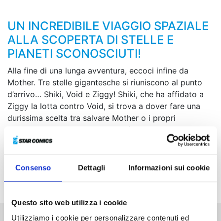
UN INCREDIBILE VIAGGIO SPAZIALE
ALLA SCOPERTA DI STELLE E
PIANETI SCONOSCIUTI!
Alla fine di una lunga avventura, eccoci infine da
Mother. Tre stelle gigantesche si riuniscono al punto
d’arrivo… Shiki, Void e Ziggy! Shiki, che ha affidato a
Ziggy la lotta contro Void, si trova a dover fare una
durissima scelta tra salvare Mother o i propri
compagni caduti. La vera identità di Mother, la sua
nascita, i legami di un destino deciso ventimila anni
prima… Dopo essere venuto a conoscenza di ogni
cosa, quale futuro sceglierà il nostro eroe coi poteri
Consenso
Dettagli
Informazioni sui cookie
della gravità?!
Questo sito web utilizza i cookie
Utilizziamo i cookie per personalizzare contenuti ed