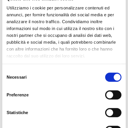
Wakosan, dal trentunesimo piano di un grattacielo,
Utilizziamo i cookie per personalizzare contenuti ed
ricorda bene. Era lei la preferita dal Maestro, una
annunci, per fornire funzionalità dei social media e per
leggenda dell’animazione, una donna che, insieme a
analizzare il nostro traffico. Condividiamo inoltre
Yoshiko e a pochissime altre, ha per la prima volta
informazioni sul modo in cui utilizza il nostro sito con i
sdoganato pregiudizi, senza ideologie o strutture,
nostri partner che si occupano di analisi dei dati web,
semplicemente col proprio lavoro. Forse il Maestro
pubblicità e social media, i quali potrebbero combinarle
l’amava, ma erano altri tempi.
con altre informazioni che ha fornito loro o che hanno
raccolto dal suo utilizzo dei loro servizi.
Un viaggio che inizia dalla storia dell’animazione e
continua nello spazio profondo, passando per la
Selezione
cucina giapponese.
Necessari
del
consenso
Preferenze
Se ti è piaciuto prova anche:
Statistiche