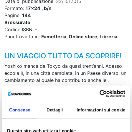
Data di pubblicazione:
22/10/2015
Formato:
17x24 , b/n
Pagine:
144
Brossurato
Codice ISBN:
-
Puoi trovarlo in:
Fumetteria, Online store, Libreria
UN VIAGGIO TUTTO DA SCOPRIRE!
Yoshiko manca da Tokyo da quasi trent’anni. Adesso
eccola lì, in una città cambiata, in un Paese diverso: un
cambiamento al quale ha contribuito anche lei.
Yoshiko in Italia ha avuto un'altra vita; da trent'anni i
suoi ricordi del Giappone sono congelati.
Gli altri sono andati avanti, i suoi colleghi animatori
Consenso
Dettagli
Informazioni sui cookie
sono cresciuti, alcuni sono addirittura invecchiati,
hanno cambiato lavoro oppure hanno continuato. Il
Maestro non c’è più.
Questo sito web utilizza i cookie