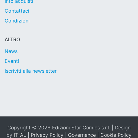
Info acquisti
Contattaci
Condizioni
ALTRO
News
Eventi
Iscriviti alla newsletter
Copyright © 2026 Edizioni Star Comics s.r.l. | Design
by
IT-AL
|
Privacy Policy
|
Governance
|
Cookie Policy