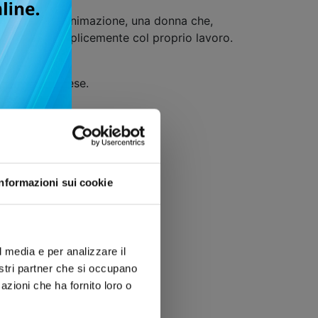
leggenda dell’animazione, una donna che,
strutture, semplicemente col proprio lavoro.
ucina giapponese.
Informazioni sui cookie
l media e per analizzare il
nostri partner che si occupano
azioni che ha fornito loro o