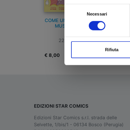
Selezione
Necessari
del
COME UN BALLETTO DI
consenso
MUSICA ROCK
22/10/2015
Rifiuta
€ 8,00
EDIZIONI STAR COMICS
Edizioni Star Comics s.r.l. strada delle
Selvette, 1/bis/1 - 06134 Bosco (Perugia)