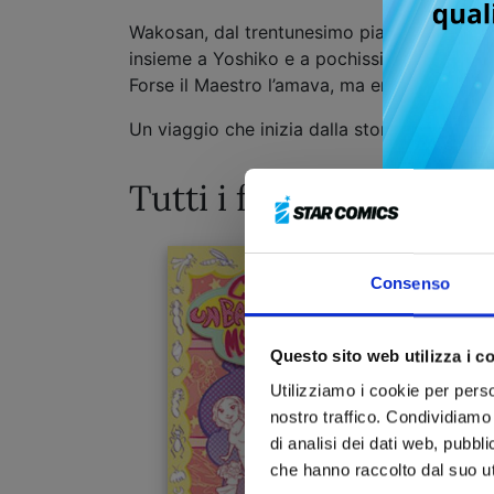
Wakosan, dal trentunesimo piano di un gratt
insieme a Yoshiko e a pochissime altre, ha 
Forse il Maestro l’amava, ma erano altri tem
Un viaggio che inizia dalla storia dell’ani
Tutti i fumetti
Consenso
Questo sito web utilizza i c
Utilizziamo i cookie per perso
nostro traffico. Condividiamo 
di analisi dei dati web, pubbl
che hanno raccolto dal suo uti