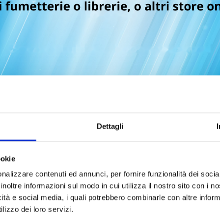
acielo, ricorda bene. Era lei la preferita dal Maestro, una 
per la prima volta sdoganato pregiudizi, senza ideologie o 
pi.
mazione e continua nello spazio profondo, passando per la c
Dettagli
ookie
nalizzare contenuti ed annunci, per fornire funzionalità dei socia
inoltre informazioni sul modo in cui utilizza il nostro sito con i 
icità e social media, i quali potrebbero combinarle con altre inform
lizzo dei loro servizi.