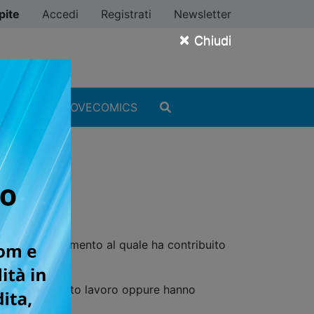
pite
Accedi
Registrati
Newsletter
×
Chiudi
MANGA
#ILOVECOMICS
rso: un cambiamento al quale ha contribuito
i.
ti, hanno cambiato lavoro oppure hanno