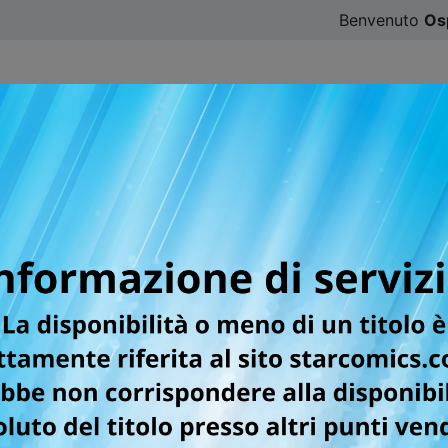
Benvenuto
Os
CATALOGO
SFOGLIA ONLINE
DIGISTAR
#ILOVE
TTO DI MUSICA ROCK
RIRE!
 Adesso eccola lì, in una città cambiata, in un Paese dive
 vita; da trent'anni i suoi ricordi del Giappone sono congelat
i animatori sono cresciuti, alcuni sono addirittura invecchia