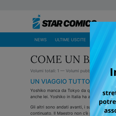
NEWS
ULTIME USCITE
SHOP
COME UN BALLE
Volumi totali: 1 — Volumi pubblicati: 1
UN VIAGGIO TUTTO DA SCOP
Yoshiko manca da Tokyo da quasi trent’anni.
anche lei. Yoshiko in Italia ha avuto un'altra
Gli altri sono andati avanti, i suoi collegh
continuato. Il Maestro non c’è più.