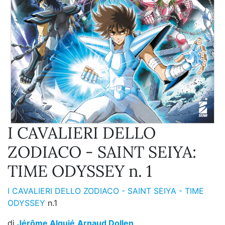
I CAVALIERI DELLO
ZODIACO - SAINT SEIYA:
TIME ODYSSEY n. 1
I CAVALIERI DELLO ZODIACO - SAINT SEIYA - TIME
ODYSSEY
n.1
di
Jérôme Alquié
,
Arnaud Dollen