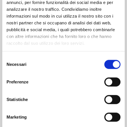
Altri volumi della serie
annunci, per fornire funzionalità dei social media e per
analizzare il nostro traffico. Condividiamo inoltre
informazioni sul modo in cui utilizza il nostro sito con i
nostri partner che si occupano di analisi dei dati web,
pubblicità e social media, i quali potrebbero combinarle
con altre informazioni che ha fornito loro o che hanno
raccolto dal suo utilizzo dei loro servizi.
Selezione
Necessari
del
consenso
Preferenze
I CAVALIERI DELLO ZODIACO - SAINT SEIYA:
Statistiche
TIME ODYSSEY n. 1
COLLECTOR EDITION
Marketing
28/10/2022