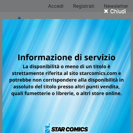
Accedi
Registrati
Newsletter
×
Chiudi
Tutti i fumetti per la
testata I CAVALIERI
DELLO ZODIACO -
SAINT SEIYA - TIME
ODYSSEY