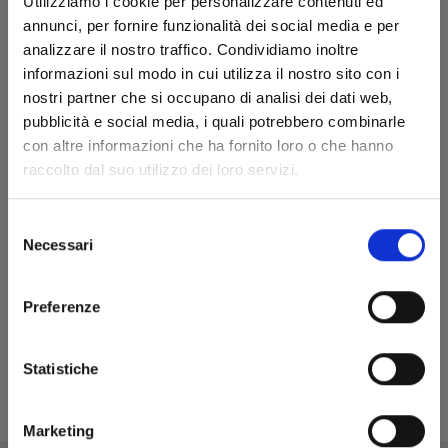
Utilizziamo i cookie per personalizzare contenuti ed
annunci, per fornire funzionalità dei social media e per
analizzare il nostro traffico. Condividiamo inoltre
informazioni sul modo in cui utilizza il nostro sito con i
nostri partner che si occupano di analisi dei dati web,
pubblicità e social media, i quali potrebbero combinarle
con altre informazioni che ha fornito loro o che hanno
raccolto dal suo utilizzo dei loro servizi.
Selezione
Necessari
del
I CAVALIERI DELLO ZODIACO - SAINT SEIYA: TIME
ODYSSEY n. 1
consenso
Preferenze
28/10/2022
Statistiche
€ 14,90
Marketing