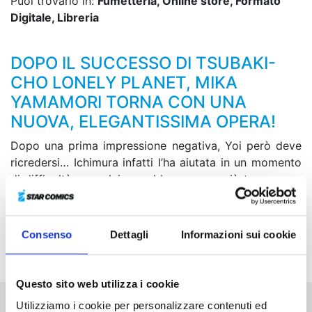
Puoi trovarlo in:
Fumetteria, Online store, Formato
Digitale, Libreria
DOPO IL SUCCESSO DI TSUBAKI-
CHO LONELY PLANET, MIKA
YAMAMORI TORNA CON UNA
NUOVA, ELEGANTISSIMA OPERA!
Dopo una prima impressione negativa, Yoi però deve
ricredersi… Ichimura infatti l’ha aiutata in un momento
di difficoltà e ora lei vorrebbe passare più tempo con
lui, così lo invita a uscire insieme…! Cosa succederà
durante questo primo appuntamento?! Ecco a voi la
storia di un amore maldestro tra un ragazzo e una
Consenso
Dettagli
Informazioni sui cookie
ragazza, entrambi “principi”!
Questo sito web utilizza i cookie
Utilizziamo i cookie per personalizzare contenuti ed