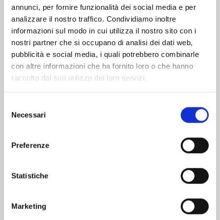
Altri volumi della serie
annunci, per fornire funzionalità dei social media e per
analizzare il nostro traffico. Condividiamo inoltre
informazioni sul modo in cui utilizza il nostro sito con i
nostri partner che si occupano di analisi dei dati web,
pubblicità e social media, i quali potrebbero combinarle
con altre informazioni che ha fornito loro o che hanno
raccolto dal suo utilizzo dei loro servizi.
Selezione
Necessari
del
consenso
Preferenze
Statistiche
IN THE CLEAR MOONLIT DUSK n. 9
Marketing
17/02/2026