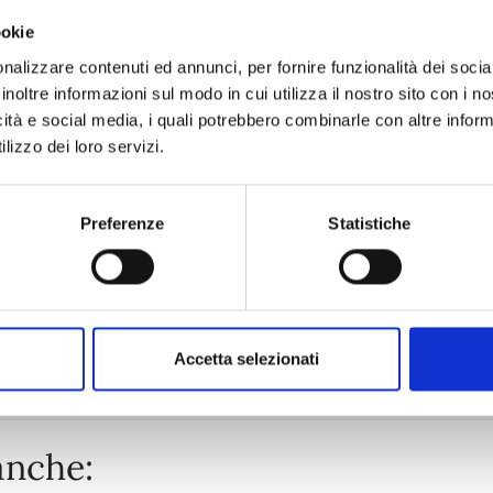
ookie
IN THE CLEAR MOONLIT DUSK n. 9
nalizzare contenuti ed annunci, per fornire funzionalità dei socia
inoltre informazioni sul modo in cui utilizza il nostro sito con i 
icità e social media, i quali potrebbero combinarle con altre inform
17/02/2026
lizzo dei loro servizi.
€ 5,90
Preferenze
Statistiche
Mostra tutto
Accetta selezionati
anche: