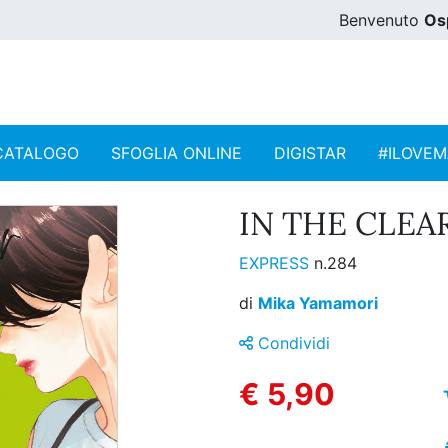
Benvenuto
Os
CATALOGO
SFOGLIA ONLINE
DIGISTAR
#ILOVE
IN THE CLEA
EXPRESS
n.284
di
Mika Yamamori
Condividi
€ 5,90