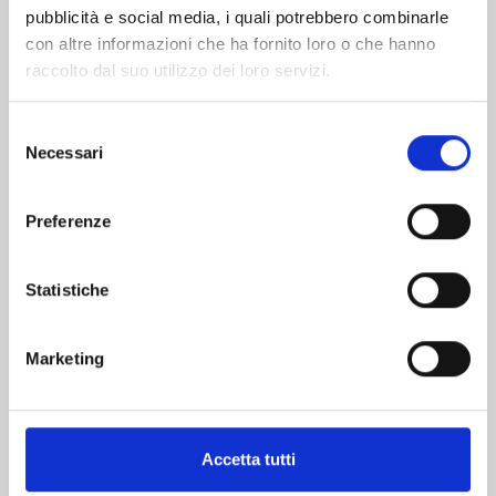
pubblicità e social media, i quali potrebbero combinarle
con altre informazioni che ha fornito loro o che hanno
raccolto dal suo utilizzo dei loro servizi.
Selezione
Necessari
del
consenso
INUYASHA WIDE EDITION n. 30
Preferenze
27/10/2026
Statistiche
€ 9,95
Marketing
Mostra tutto
Accetta tutti