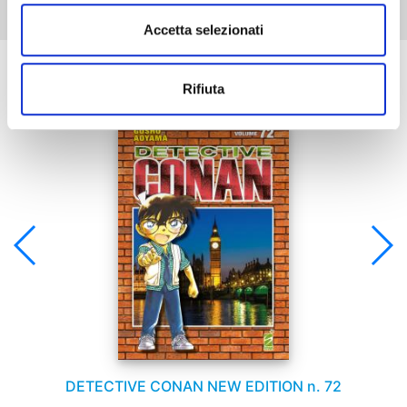
Accetta selezionati
Se ti è piaciuto prova anche:
Rifiuta
DETECTIVE CONAN NEW EDITION n. 72