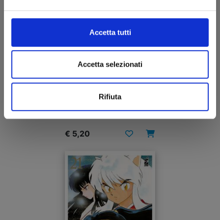
Accetta tutti
Accetta selezionati
MAO n. 21
Rifiuta
18/03/2025
€ 5,20