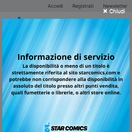
Accedi
Registrati
Newsletter
×
Chiudi
Rumiko Takahashi
Tutti i fumetti