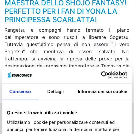
MAESTRA DELLO SHOJO FANTASY!
PERFETTO PER I FAN DI YONA LA
PRINCIPESSA SCARLATTA!
Rangetsu e compagni hanno fermato il piano
dell’imperatore e sono riusciti a liberare Sogetsu.
Tuttavia quest’ultimo pensa di non essere “il vero
Sogetsu” che meritava di essere salvato. Nel
frattempo, si avvicina la ripresa delle prove per la
designazione del prossimo imperatore e Tenyo vuole
ottenere a tutti i costi quella posizione, in modo da
poter realizzare un mondo in cui ajin e umani
camminino fianco a fianco.
Consenso
Dettagli
Informazioni sui cookie
Questo sito web utilizza i cookie
Altri volumi della serie
Utilizziamo i cookie per personalizzare contenuti ed
annunci, per fornire funzionalità dei social media e per