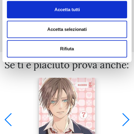
Accetta tutti
Mostra tutto
Accetta selezionati
Rifiuta
Se ti è piaciuto prova anche: