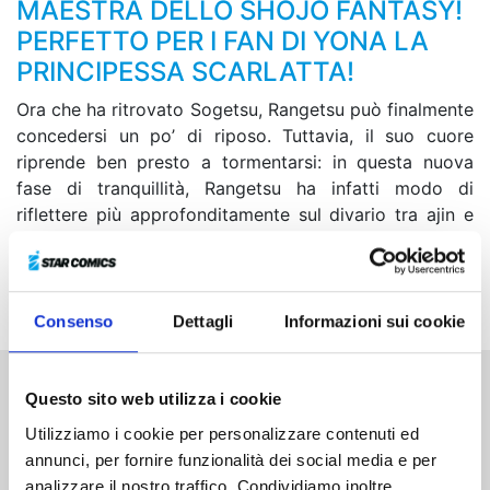
MAESTRA DELLO SHOJO FANTASY!
PERFETTO PER I FAN DI YONA LA
PRINCIPESSA SCARLATTA!
Ora che ha ritrovato Sogetsu, Rangetsu può finalmente
concedersi un po’ di riposo. Tuttavia, il suo cuore
riprende ben presto a tormentarsi: in questa nuova
fase di tranquillità, Rangetsu ha infatti modo di
riflettere più approfonditamente sul divario tra ajin e
umani e comprende che, per essere felice, non le basta
semplicemente stare accanto a Tenyo... È giunto il
momento di svoltare!
Consenso
Dettagli
Informazioni sui cookie
Questo sito web utilizza i cookie
Altri volumi della serie
Utilizziamo i cookie per personalizzare contenuti ed
annunci, per fornire funzionalità dei social media e per
analizzare il nostro traffico. Condividiamo inoltre