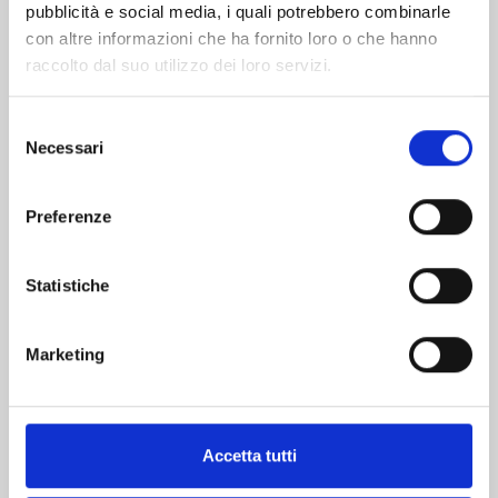
pubblicità e social media, i quali potrebbero combinarle
con altre informazioni che ha fornito loro o che hanno
raccolto dal suo utilizzo dei loro servizi.
Selezione
Necessari
del
MAO n. 24
consenso
Preferenze
27/10/2026
Statistiche
€ 5,90
Marketing
Mostra tutto
Accetta tutti