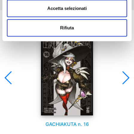
Accetta selezionati
Se ti è piaciuto prova anche:
Rifiuta
GACHIAKUTA n. 16