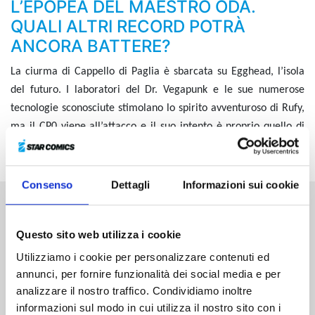
L’EPOPEA DEL MAESTRO ODA.
QUALI ALTRI RECORD POTRÀ
ANCORA BATTERE?
La ciurma di
Cappello di Paglia
è sbarcata su
Egghead
, l’isola
del futuro. I laboratori del Dr. Vegapunk e le sue numerose
tecnologie sconosciute stimolano lo spirito avventuroso di Rufy,
ma il CP0 viene all’attacco e il suo intento è proprio quello di
sopprimere Vegapunk... Cosa faranno Rufy e i suoi compagni?!
Consenso
Dettagli
Informazioni sui cookie
Altri volumi della serie
Questo sito web utilizza i cookie
Utilizziamo i cookie per personalizzare contenuti ed
annunci, per fornire funzionalità dei social media e per
analizzare il nostro traffico. Condividiamo inoltre
informazioni sul modo in cui utilizza il nostro sito con i