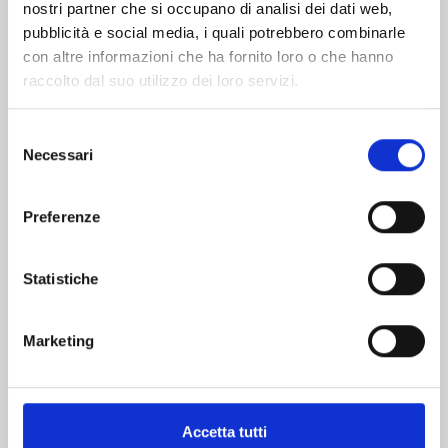
nostri partner che si occupano di analisi dei dati web,
pubblicità e social media, i quali potrebbero combinarle
con altre informazioni che ha fornito loro o che hanno
raccolto dal suo utilizzo dei loro servizi.
Selezione
Necessari
del
consenso
ONE PIECE n. 114
Preferenze
06/10/2026
Statistiche
€ 5,90
Marketing
Accetta tutti
Mostra tutto