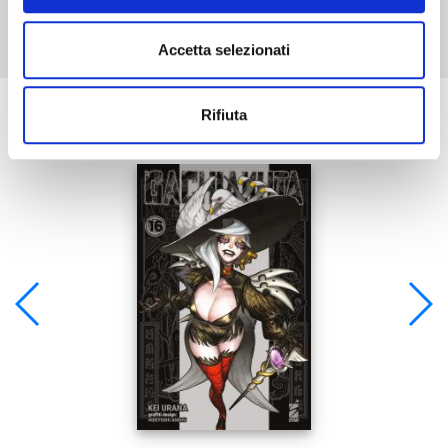
Accetta selezionati
Se ti è piaciuto prova anche:
Rifiuta