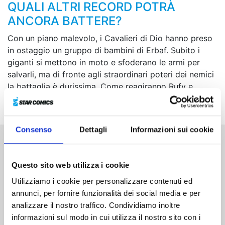
QUALI ALTRI RECORD POTRÀ
ANCORA BATTERE?
Con un piano malevolo, i Cavalieri di Dio hanno preso
in ostaggio un gruppo di bambini di Erbaf. Subito i
giganti si mettono in moto e sfoderano le armi per
salvarli, ma di fronte agli straordinari poteri dei nemici
la battaglia è durissima. Come reagiranno Rufy e
compagni di fronte a una minaccia di tale portata?!
Consenso
Dettagli
Informazioni sui cookie
Altri volumi della serie
Questo sito web utilizza i cookie
Utilizziamo i cookie per personalizzare contenuti ed
annunci, per fornire funzionalità dei social media e per
analizzare il nostro traffico. Condividiamo inoltre
informazioni sul modo in cui utilizza il nostro sito con i