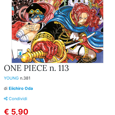
ONE PIECE n. 113
YOUNG
n.381
di
Eiichiro Oda
Condividi
€ 5,90