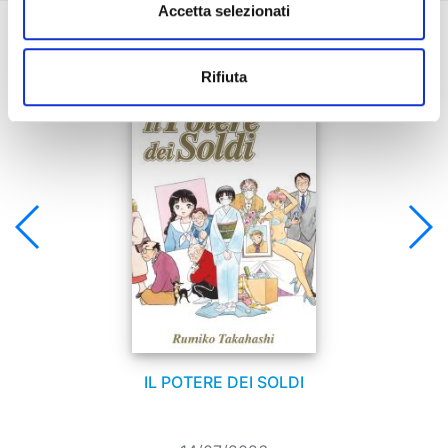
Accetta selezionati
Se ti è piaciuto prova anche:
Rifiuta
IL POTERE DEI SOLDI