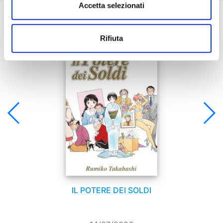
Accetta selezionati
Se ti è piaciuto prova anche:
Rifiuta
IL POTERE DEI SOLDI