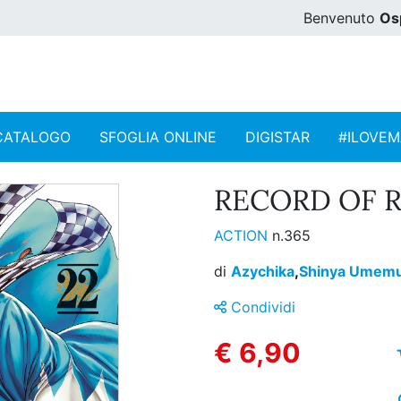
Benvenuto
Os
CATALOGO
SFOGLIA ONLINE
DIGISTAR
#ILOVE
RECORD OF R
ACTION
n.365
di
Azychika
,
Shinya Umem
Condividi
€ 6,90