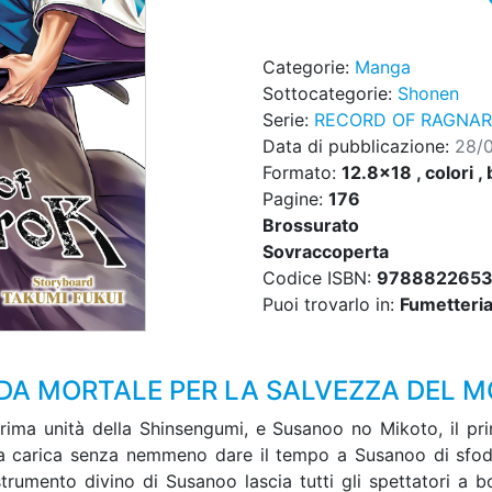
Categorie:
Manga
Sottocategorie:
Shonen
Serie:
RECORD OF RAGNA
Data di pubblicazione:
28/
Formato:
12.8x18 , colori , 
Pagine:
176
Brossurato
Sovraccoperta
Codice ISBN:
978882265
Puoi trovarlo in:
Fumetteria,
IDA MORTALE PER LA SALVEZZA DEL 
prima unità della Shinsengumi, e Susanoo no Mikoto, il prim
 alla carica senza nemmeno dare il tempo a Susanoo di sfo
o strumento divino di Susanoo lascia tutti gli spettatori a 