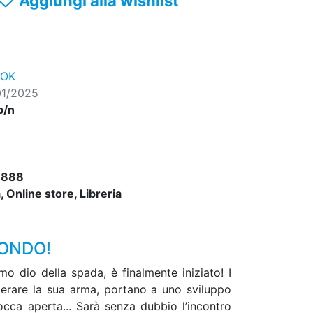
Aggiungi alla wishlist
ROK
01/2025
b/n
3888
 Online store, Libreria
MONDO!
o dio della spada, è finalmente iniziato! I
derare la sua arma, portano a uno sviluppo
bocca aperta... Sarà senza dubbio l’incontro