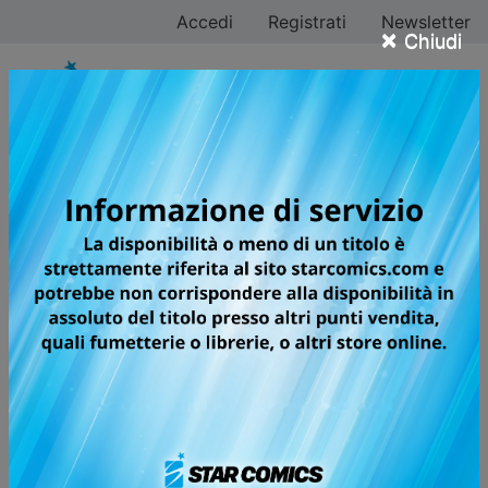
Accedi
Registrati
Newsletter
×
Chiudi
Azychika
Tutti i fumetti