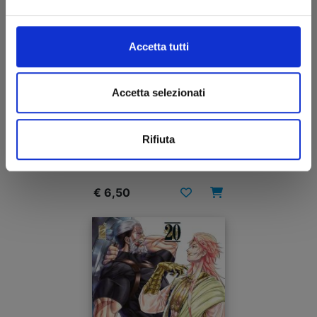
Accetta tutti
Accetta selezionati
RECORD OF RAGNAROK - LO STRANO CASO DI
JACK LO SQUARTATORE n. 2
Rifiuta
03/09/2024
€ 6,50