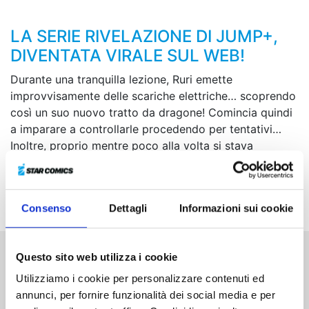
LA SERIE RIVELAZIONE DI JUMP+,
DIVENTATA VIRALE SUL WEB!
Durante una tranquilla lezione, Ruri emette
improvvisamente delle scariche elettriche… scoprendo
così un suo nuovo tratto da dragone! Comincia quindi
a imparare a controllarle procedendo per tentativi…
Inoltre, proprio mentre poco alla volta si stava
abituando alla vita scolastica, viene a sapere di non
essere particolarmente simpatica a una compagna di
classe…
Consenso
Dettagli
Informazioni sui cookie
Questo sito web utilizza i cookie
Altri volumi della serie
Utilizziamo i cookie per personalizzare contenuti ed
annunci, per fornire funzionalità dei social media e per