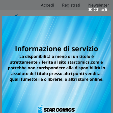
Accedi
Registrati
Newsletter
×
Chiudi
Tutti i fumetti per la
testata DRAGON