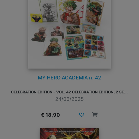
MY HERO ACADEMIA n. 42
C
ELEBRATION EDITION - VOL. 42 CELEBRATION EDITION, 2 SET DI STICKER, 3 ILLUSTRATION CARD, 2 SOTTOBICCHIERI, 1 CARD DORATA, 1 MINI-SHIKISHI
24/06/2025
€ 18,90