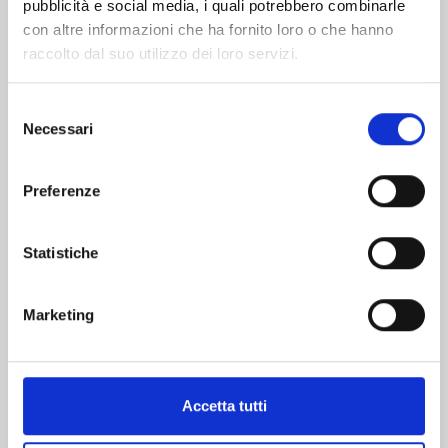
pubblicità e social media, i quali potrebbero combinarle
con altre informazioni che ha fornito loro o che hanno
raccolto dal suo utilizzo dei loro servizi.
Selezione
Necessari
del
PRISON SCHOOL n. 28
consenso
Preferenze
20/02/2019
Statistiche
€ 4,90
Marketing
Mostra tutto
Accetta tutti