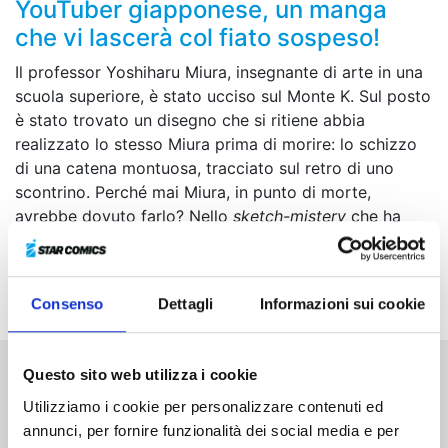
YouTuber giapponese, un manga
che vi lascerà col fiato sospeso!
Il professor Yoshiharu Miura, insegnante di arte in una
scuola superiore, è stato ucciso sul Monte K. Sul posto
è stato trovato un disegno che si ritiene abbia
realizzato lo stesso Miura prima di morire: lo schizzo
di una catena montuosa, tracciato sul retro di uno
scontrino. Perché mai Miura, in punto di morte,
avrebbe dovuto farlo? Nello
sketch-mistery
che ha
dato i brividi al Giappone, nove disegni realizzati in
tempi e luoghi diversi celano un’unica, sconvolgente
verità!
Consenso
Dettagli
Informazioni sui cookie
Questo sito web utilizza i cookie
Altri volumi della serie
Utilizziamo i cookie per personalizzare contenuti ed
annunci, per fornire funzionalità dei social media e per