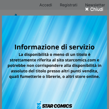
Accedi
Registrati
Newsletter
×
Chiudi
Tutti i fumetti per la
testata GHOST