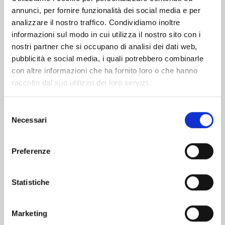
annunci, per fornire funzionalità dei social media e per
Altri volumi della serie
analizzare il nostro traffico. Condividiamo inoltre
informazioni sul modo in cui utilizza il nostro sito con i
nostri partner che si occupano di analisi dei dati web,
pubblicità e social media, i quali potrebbero combinarle
con altre informazioni che ha fornito loro o che hanno
raccolto dal suo utilizzo dei loro servizi.
Selezione
Necessari
del
consenso
Preferenze
Statistiche
UNA RAGAZZA ALLA MODA - 50TH
ANNIVERSARY EDITION n. 4
Marketing
28/10/2025