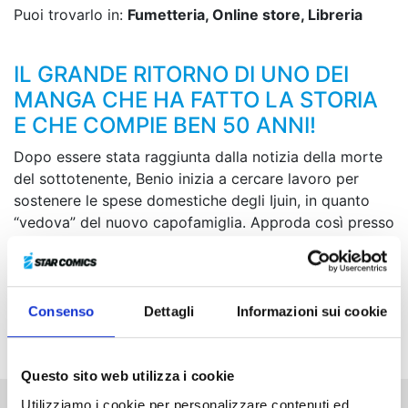
Puoi trovarlo in:
Fumetteria, Online store, Libreria
IL GRANDE RITORNO DI UNO DEI
MANGA CHE HA FATTO LA STORIA
E CHE COMPIE BEN 50 ANNI!
Dopo essere stata raggiunta dalla notizia della morte
del sottotenente, Benio inizia a cercare lavoro per
sostenere le spese domestiche degli Ijuin, in quanto
“vedova” del nuovo capofamiglia. Approda così presso
una piccola casa editrice chiamata Jodansha, dove
incontra il caporedattore Tosei, un uomo tanto
affascinante quanto dichiaratamente misogino e
maschilista! Comincia così la carriera di Benio nel
Consenso
Dettagli
Informazioni sui cookie
movimentato mondo del giornalismo!
Questo sito web utilizza i cookie
Utilizziamo i cookie per personalizzare contenuti ed