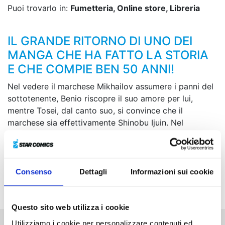
Puoi trovarlo in:
Fumetteria, Online store, Libreria
IL GRANDE RITORNO DI UNO DEI
MANGA CHE HA FATTO LA STORIA
E CHE COMPIE BEN 50 ANNI!
Nel vedere il marchese Mikhailov assumere i panni del
sottotenente, Benio riscopre il suo amore per lui,
mentre Tosei, dal canto suo, si convince che il
marchese sia effettivamente Shinobu Ijuin. Nel
frattempo Benio, sospettata di aderire alle correnti
anti-governative, viene arrestata e rinchiusa in
prigione! Nonostante i contrasti tra loro, Tosei e
Shinobu collaborano per salvarla e si alza così il
Consenso
Dettagli
Informazioni sui cookie
sipario su un emozionante triangolo amoroso!
Questo sito web utilizza i cookie
Utilizziamo i cookie per personalizzare contenuti ed