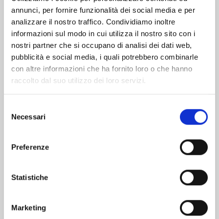
annunci, per fornire funzionalità dei social media e per
Altri volumi della serie
analizzare il nostro traffico. Condividiamo inoltre
informazioni sul modo in cui utilizza il nostro sito con i
nostri partner che si occupano di analisi dei dati web,
pubblicità e social media, i quali potrebbero combinarle
con altre informazioni che ha fornito loro o che hanno
raccolto dal suo utilizzo dei loro servizi.
Selezione
Necessari
del
consenso
Preferenze
Statistiche
UNA RAGAZZA ALLA MODA - 50TH
ANNIVERSARY EDITION n. 4
Marketing
28/10/2025