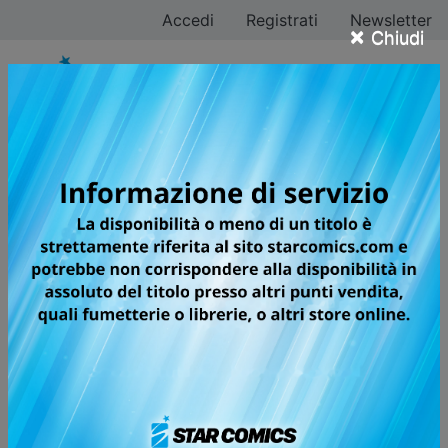
Accedi
Registrati
Newsletter
×
Chiudi
Tutti i fumetti per la
testata GREATEST