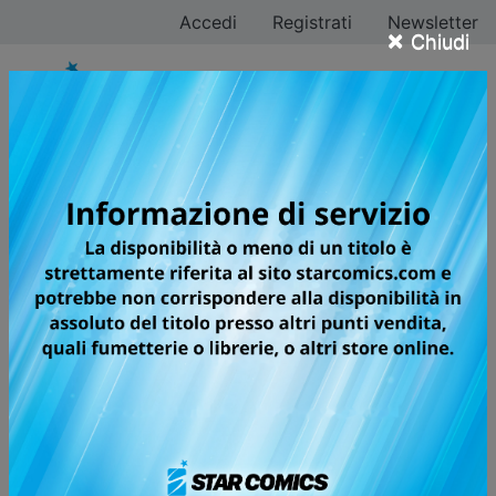
Accedi
Registrati
Newsletter
×
Chiudi
Tutti i fumetti per la
testata GREATEST