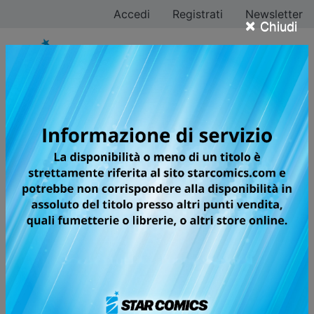
Accedi
Registrati
Newsletter
×
Chiudi
Tutti i fumetti per la
testata POINT BREAK