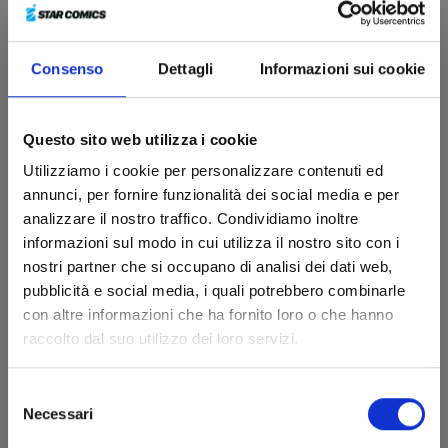
Consenso
Dettagli
Informazioni sui cookie
MY HERO ACADEMIA TEAM UP MISSION n. 5
Questo sito web utilizza i cookie
Utilizziamo i cookie per personalizzare contenuti ed
25/06/2024
annunci, per fornire funzionalità dei social media e per
analizzare il nostro traffico. Condividiamo inoltre
€ 5,20
informazioni sul modo in cui utilizza il nostro sito con i
nostri partner che si occupano di analisi dei dati web,
pubblicità e social media, i quali potrebbero combinarle
con altre informazioni che ha fornito loro o che hanno
raccolto dal suo utilizzo dei loro servizi.
Selezione
Necessari
del
consenso