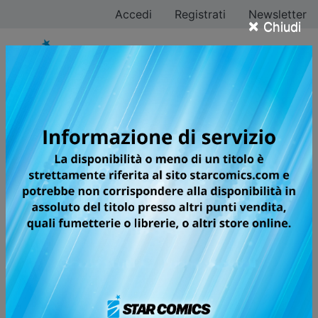
Accedi
Registrati
Newsletter
×
Chiudi
MY HERO ACADEMIA
TEAM UP MISSION
Aspiranti Heroes provenienti da tutto il Giappone
formeranno delle squadre miste unendo le forze per
aiutare i professionisti nelle loro mansioni: ecco
illustrato, in breve, il nuovo programma “Team Up
Mission”, nato per permettere alle nuove generazioni di
fare esperienza e favorire la conoscenza reciproca!
Siete pronti a mettervi alla prova? Plus Ultra!