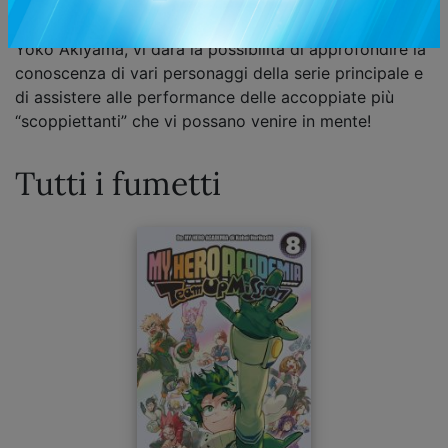
Il nuovo, appassionante spin-off di
My Hero Academia
,
nato dal genio di Kohei Horikoshi e dalla matita di
Yoko Akiyama, vi darà la possibilità di approfondire la
conoscenza di vari personaggi della serie principale e
di assistere alle performance delle accoppiate più
“scoppiettanti” che vi possano venire in mente!
Tutti i fumetti