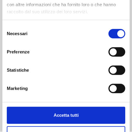
con altre informazioni che ha fornito loro o che hanno
raccolto dal suo utilizzo dei loro servizi.
Selezione
Necessari
del
MY HERO ACADEMIA TEAM UP MISSION n. 8
consenso
Preferenze
26/05/2026
Statistiche
€ 5,90
Marketing
Mostra tutto
Accetta tutti