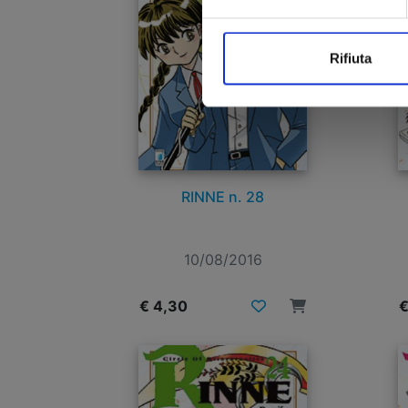
Rifiuta
RINNE n. 28
10/08/2016
€ 4,30
€