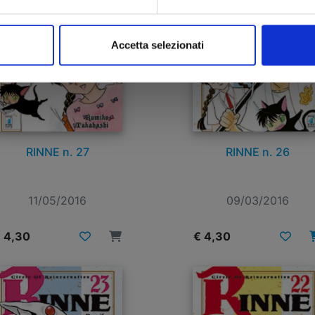
Accetta selezionati
RINNE n. 27
RINNE n. 26
11/05/2016
09/03/2016
 4,30
€ 4,30