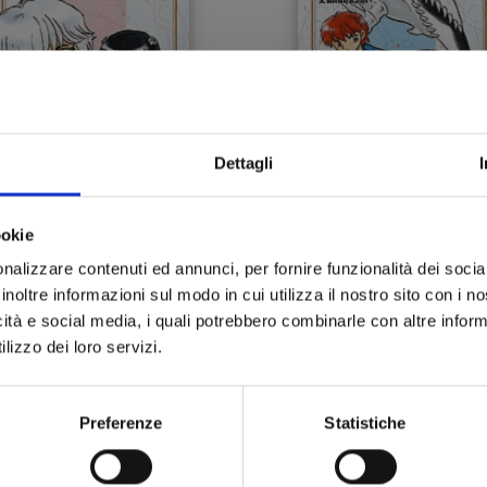
Dettagli
RINNE n. 31
RINNE n. 30
ookie
nalizzare contenuti ed annunci, per fornire funzionalità dei socia
inoltre informazioni sul modo in cui utilizza il nostro sito con i 
12/07/2017
08/03/2017
icità e social media, i quali potrebbero combinarle con altre inform
lizzo dei loro servizi.
 4,30
€ 4,30
Preferenze
Statistiche