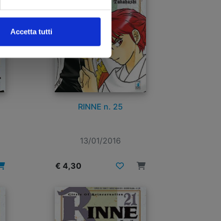
Accetta tutti
RINNE n. 25
13/01/2016
€ 4,30