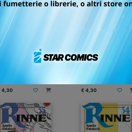
RINNE n. 39
RINNE n. 38
11/09/2019
10/07/2019
 4,30
€ 4,30