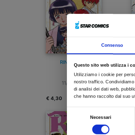
Consenso
RINNE n. 32
Questo sito web utilizza i c
Utilizziamo i cookie per perso
nostro traffico. Condividiamo 
11/10/2017
di analisi dei dati web, pubbl
che hanno raccolto dal suo uti
€ 4,30
€
Selezione
Necessari
del
consenso