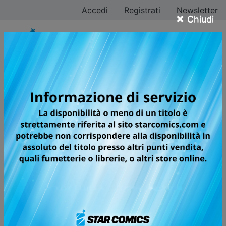
Accedi
Registrati
Newsletter
×
Chiudi
Akira Toriyama
Tutti i fumetti
Pagina 2 di 8