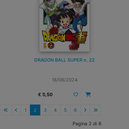
DRAGON BALL SUPER n. 22
18/06/2024
€ 5,50
1
2
3
4
5
6
Pagina 2 di 8