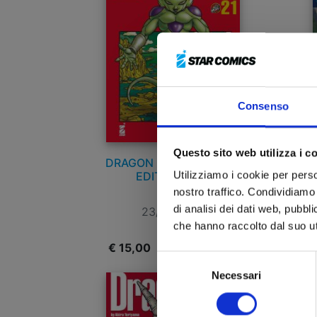
Consenso
Questo sito web utilizza i c
DRAGON BALL ULTIMATE
Utilizziamo i cookie per perso
EDITION n. 21
nostro traffico. Condividiamo 
di analisi dei dati web, pubbl
23/01/2024
che hanno raccolto dal suo uti
€ 15,00
€
Selezione
Necessari
del
consenso