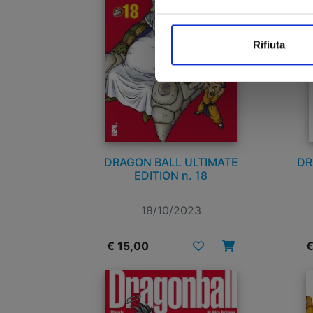
Rifiuta
DRAGON BALL ULTIMATE
DR
EDITION n. 18
18/10/2023
€ 15,00
€