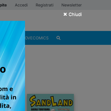
pite
Accedi
Registrati
Newsletter
×
Chiudi
MANGA
#ILOVECOMICS