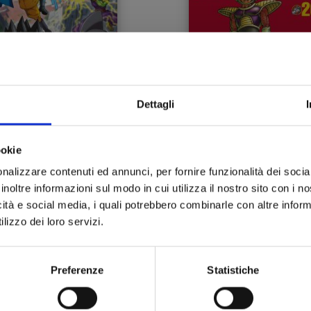
Dettagli
ookie
DRAGON BALL SUPER:
DRAGON BALL ULTIMA
nalizzare contenuti ed annunci, per fornire funzionalità dei socia
SUPER HERO - ANIME
EDITION n. 20
COMICS
inoltre informazioni sul modo in cui utilizza il nostro sito con i 
icità e social media, i quali potrebbero combinarle con altre inform
20/12/2023
13/12/2023
lizzo dei loro servizi.
 13,90
€ 15,00
Preferenze
Statistiche