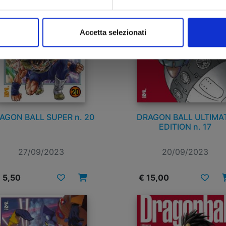
Accetta selezionati
AGON BALL SUPER n. 20
DRAGON BALL ULTIMA
EDITION n. 17
27/09/2023
20/09/2023
 5,50
€ 15,00