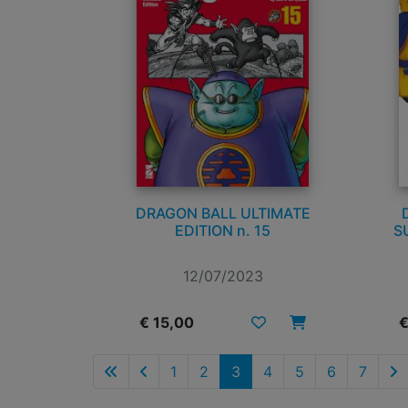
DRAGON BALL ULTIMATE
EDITION n. 15
S
12/07/2023
€ 15,00
€
1
2
3
4
5
6
7