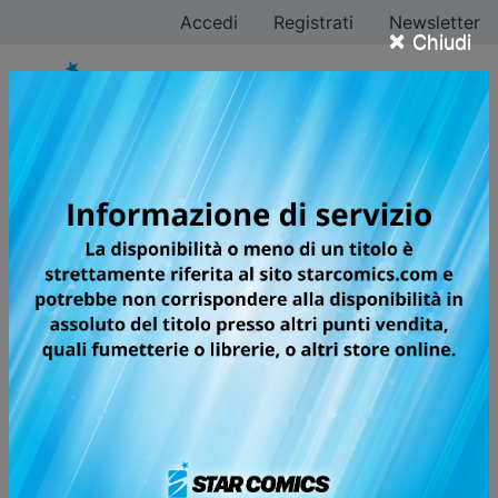
Accedi
Registrati
Newsletter
×
Chiudi
Akira Toriyama
Tutti i fumetti
Pagina 5 di 8