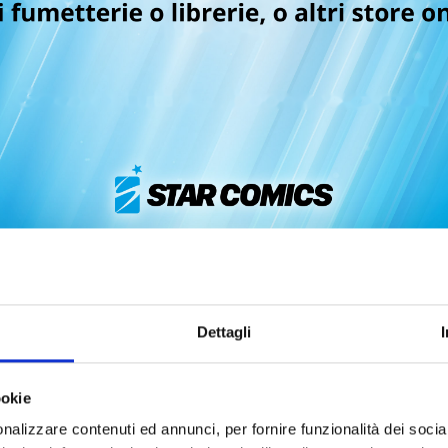
NRUI-SHOKU: BLIGHT OF
JINRUI-SHOKU: BLIGHT
MAN n. 4
MAN n. 3
08/07/2025
13/05/2025
Dettagli
 6,90
€ 6,90
ookie
nalizzare contenuti ed annunci, per fornire funzionalità dei socia