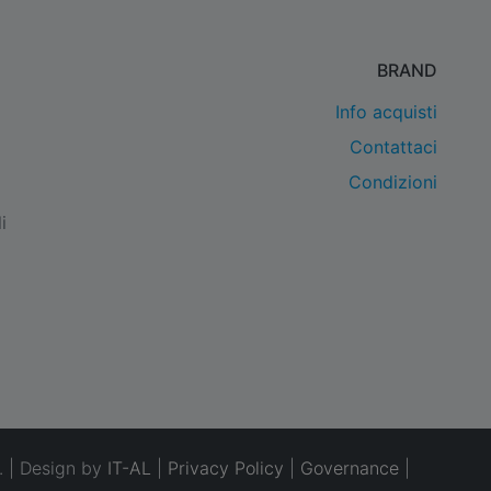
BRAND
Info acquisti
Contattaci
Condizioni
i
. | Design by
IT-AL
|
Privacy Policy
|
Governance
|