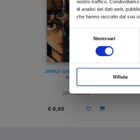
nostro traffico. Condividiamo 
di analisi dei dati web, pubbl
che hanno raccolto dal suo uti
Selezione
Necessari
del
consenso
JINRUI-SHOKU: BLIGHT OF
MAN n. 1
Rifiuta
28/01/2025
€ 6,90