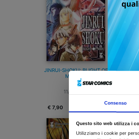
JINRUI-SHOKU: BLIGHT OF
JI
MAN n. 5
11/11/2025
Consenso
€ 7,90
€
Questo sito web utilizza i c
Utilizziamo i cookie per perso