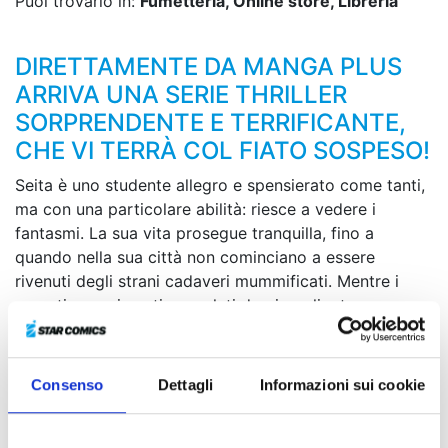
Puoi trovarlo in:
Fumetteria, Online store, Libreria
DIRETTAMENTE DA MANGA PLUS
ARRIVA UNA SERIE THRILLER
SORPRENDENTE E TERRIFICANTE,
CHE VI TERRÀ COL FIATO SOSPESO!
Seita è uno studente allegro e spensierato come tanti,
ma con una particolare abilità: riesce a vedere i
fantasmi. La sua vita prosegue tranquilla, fino a
quando nella sua città non cominciano a essere
rivenuti degli strani cadaveri mummificati. Mentre i
recenti avvenimenti segnalati da giornali e tv non
smettono di causare turbamento e ansia tra i cittadini,
Seita inizia a notare uno strano comportamento da
parte del suo migliore amico Hayato. Quale oscura
Consenso
Dettagli
Informazioni sui cookie
verità nasconde? Direttamente da Manga Plus arriva
una serie thriller sorprendente e terrificante, che vi