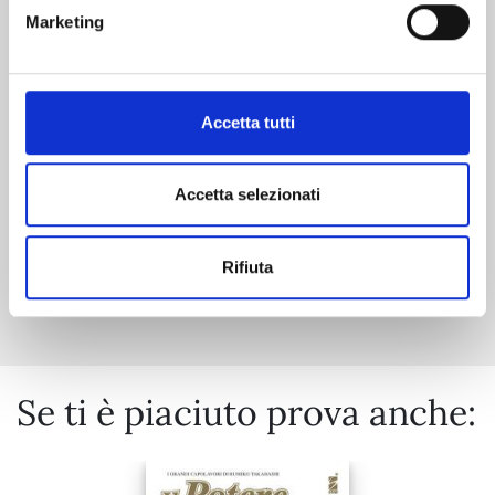
JINRUI-SHOKU: BLIGHT OF MAN n. 5
Marketing
11/11/2025
Accetta tutti
€ 7,90
Accetta selezionati
Rifiuta
Mostra tutto
Se ti è piaciuto prova anche: