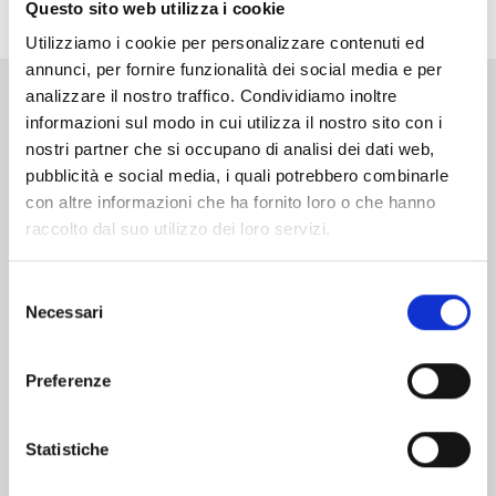
terrà tutti col fiato sospeso!
Questo sito web utilizza i cookie
Utilizziamo i cookie per personalizzare contenuti ed
annunci, per fornire funzionalità dei social media e per
analizzare il nostro traffico. Condividiamo inoltre
Altri volumi della serie
informazioni sul modo in cui utilizza il nostro sito con i
nostri partner che si occupano di analisi dei dati web,
pubblicità e social media, i quali potrebbero combinarle
con altre informazioni che ha fornito loro o che hanno
raccolto dal suo utilizzo dei loro servizi.
Selezione
Necessari
del
consenso
Preferenze
Statistiche