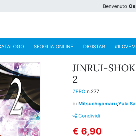
Benvenuto
Os
CATALOGO
SFOGLIA ONLINE
DIGISTAR
#ILOVE
JINRUI-SHOK
2
ZERO
n.277
di
Mitsuchiyomaru
,
Yuki Sa
Condividi
€ 6,90