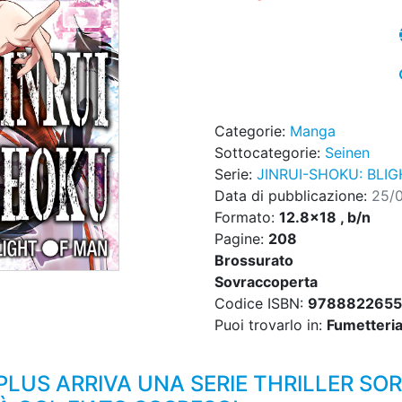
Categorie:
Manga
Sottocategorie:
Seinen
Serie:
JINRUI-SHOKU: BLI
Data di pubblicazione:
25/
Formato:
12.8x18 , b/n
Pagine:
208
Brossurato
Sovraccoperta
Codice ISBN:
978882265
Puoi trovarlo in:
Fumetteria,
LUS ARRIVA UNA SERIE THRILLER SO