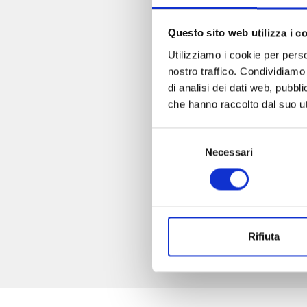
Questo sito web utilizza i c
Utilizziamo i cookie per perso
nostro traffico. Condividiamo 
di analisi dei dati web, pubbl
che hanno raccolto dal suo uti
Selezione
Necessari
del
consenso
Rifiuta