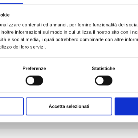
ookie
nalizzare contenuti ed annunci, per fornire funzionalità dei socia
JINRUI-SHOKU: BLIGHT OF MAN n. 5
inoltre informazioni sul modo in cui utilizza il nostro sito con i 
icità e social media, i quali potrebbero combinarle con altre inform
lizzo dei loro servizi.
11/11/2025
€ 7,90
Preferenze
Statistiche
Mostra tutto
Accetta selezionati