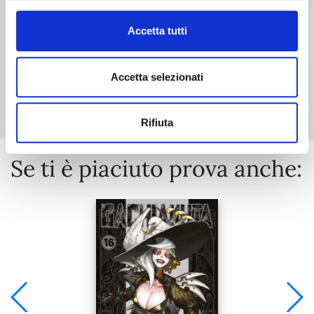
Accetta tutti
Accetta selezionati
Mostra tutto
Rifiuta
Se ti è piaciuto prova anche: