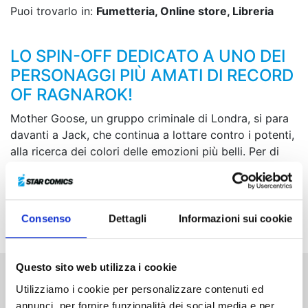
Puoi trovarlo in:
Fumetteria, Online store, Libreria
LO SPIN-OFF DEDICATO A UNO DEI
PERSONAGGI PIÙ AMATI DI RECORD
OF RAGNAROK!
Mother Goose, un gruppo criminale di Londra, si para
davanti a Jack, che continua a lottare contro i potenti,
alla ricerca dei colori delle emozioni più belli. Per di
più, quelle del suo leader Noah sono
invisible
, una
sfumatura che nemmeno Jack ha mai visto prima. Sul
Tower Bridge, tenebre nere come la pece si scontrano
senza pietà con il male più puro!
Consenso
Dettagli
Informazioni sui cookie
Questo sito web utilizza i cookie
Utilizziamo i cookie per personalizzare contenuti ed
Altri volumi della serie
annunci, per fornire funzionalità dei social media e per